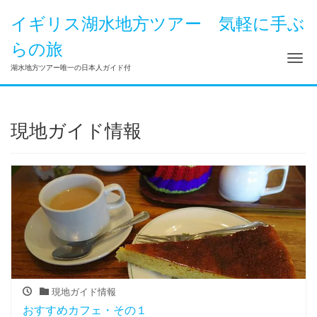
イギリス湖水地方ツアー 気軽に手ぶ
らの旅
Me
湖水地方ツアー唯一の日本人ガイド付
現地ガイド情報
現地ガイド情報
おすすめカフェ・その１