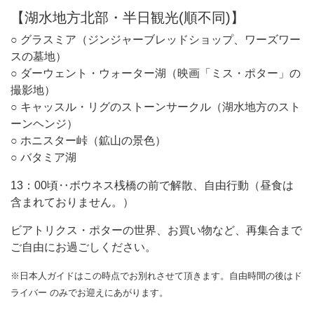
【湖水地方北部・半日観光(順不同)】
○ グラスミア（ジンジャーブレッドショップ、ワーズワー
スの墓地）
○ ダーウェント・ウォーター湖（映画「ミス・ポター」の
撮影地）
○ キャッスル・リグのストーンサークル（湖水地方のスト
ーンヘンジ）
○ ホニスター峠（鉱山の景色）
○ バタミア湖
13：00頃‥ボウネス桟橋の前で解散、自由行動（昼食は
含まれておりません。）
ビアトリクス・ポターの世界、お買い物など、再集合まで
ご自由にお過ごしください。
※日本人ガイドはこの時点でお別れさせて頂きます。自由時間の後はド
ライバー のみでお迎えにあがります。