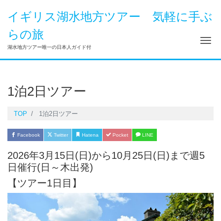
イギリス湖水地方ツアー 気軽に手ぶ
らの旅
Me
湖水地方ツアー唯一の日本人ガイド付
1泊2日ツアー
TOP
1泊2日ツアー
Facebook
Twitter
Hatena
Pocket
LINE
2026年3月15日(日)から10月25日(日)まで週5
日催行(日～木出発)
【ツアー1日目】