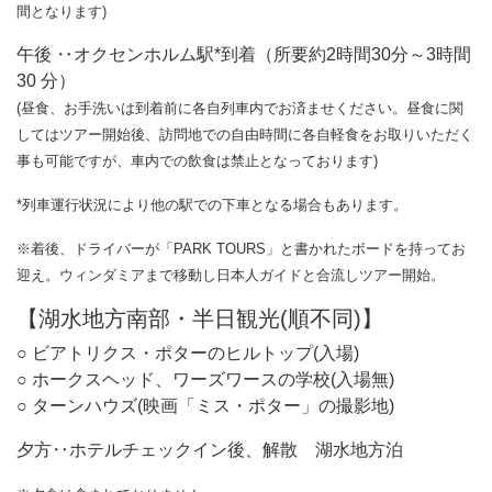
間となります)
午後 ‥オクセンホルム駅*到着（所要約2時間30分～3時間
30 分）
(昼食、お手洗いは到着前に各自列車内でお済ませください。昼食に関
してはツアー開始後、訪問地での自由時間に各自軽食をお取りいただく
事も可能ですが、車内での飲食は禁止となっております)
*列車運行状況により他の駅での下車となる場合もあります。
※着後、ドライバーが「PARK TOURS」と書かれたボードを持ってお
迎え。ウィンダミアまで移動し日本人ガイドと合流しツアー開始。
【湖水地方南部・半日観光(順不同)】
○ ビアトリクス・ポターのヒルトップ(入場)
○ ホークスヘッド、ワーズワースの学校(入場無)
○ ターンハウズ(映画「ミス・ポター」の撮影地)
夕方‥ホテルチェックイン後、解散 湖水地方泊