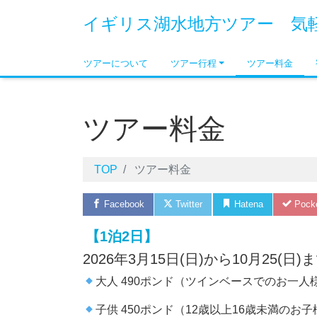
イギリス湖水地方ツアー 気
ツアーについて
ツアー行程
ツアー料金
ツアー料金
TOP
ツアー料金
Facebook
Twitter
Hatena
Pock
【1
泊2日】
2026年3月15日(日)から10月25(日
大人 490ポンド（ツインベースでのお一人
子供 450ポンド（12歳以上16歳未満のお