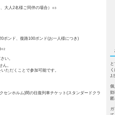
子様、大人2名様ご同伴の場合）
※3
泊
0ポンド、復路100ポンド(お一人様につき)
)
※2
ださい。
と
せん。
く
をいただくことで参加可能です。
J
個
効
オクセンホルム)間の往復列車チケット(スタンダードクラ
匿
ガ
て