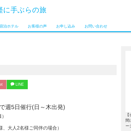
軽に手ぶらの旅
宿泊ホテル
お客様の声
お申し込み
お問い合わせ
et
LINE
)まで週5日催行(日～木出発)
【
様）
間
ー
子様、大人2名様ご同伴の場合）