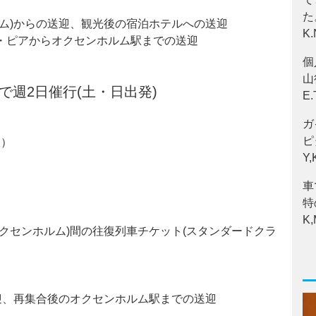
た
ルム)からの送迎、観光後の宿泊ホテルへの送迎
K
・ピアからオクセンホルム駅までの送迎
個
山
)まで週2日催行(土・日出発)
E
ガ
ピ
様）
Y
車
特
K
オクセンホルム)間の往復列車チケット(スタンダードクラ
送迎、再集合後のオクセンホルム駅までの送迎