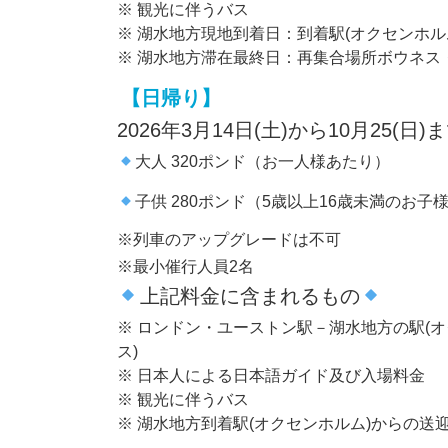
※ 観光に伴うバス
※ 湖水地方現地到着日：到着駅(オクセンホ
※ 湖水地方滞在最終日：再集合場所ボウネス
【日帰り】
2026年3月14日(土)から10月25(日
大人 320ポンド（お一人様あたり）
子供 280ポンド（5歳以上16歳未満のお子
※列車のアップグレードは不可
※最小催行人員2名
上記料金に含まれるもの
※ ロンドン・ユーストン駅－湖水地方の駅(
ス)
※ 日本人による日本語ガイド及び入場料金
※ 観光に伴うバス
※ 湖水地方到着駅(オクセンホルム)からの