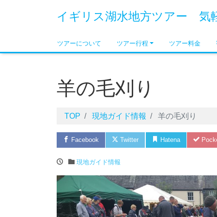
イギリス湖水地方ツアー 気
ツアーについて
ツアー行程
ツアー料金
羊の毛刈り
TOP
現地ガイド情報
羊の毛刈り
Facebook
Twitter
Hatena
Pock
現地ガイド情報