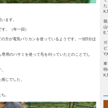
た
K
思います。
個
山
です。（年一回）
E
どの方が電気バリカンを使っているようです。一頭5分ほ
ガ
ピ
Y
も専用のハサミを使って毛を刈っていたとのことでし
車
特
す。
K
た感じでした。
たち。