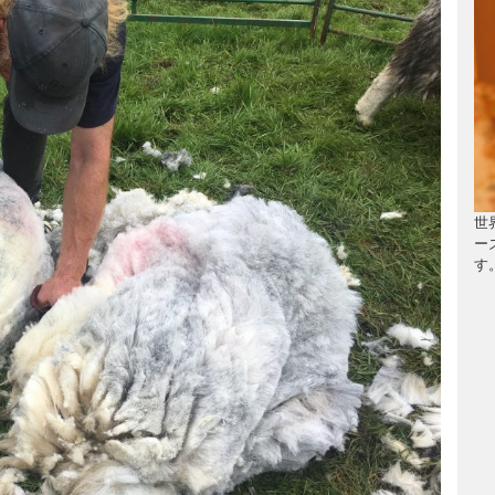
世
ー
す