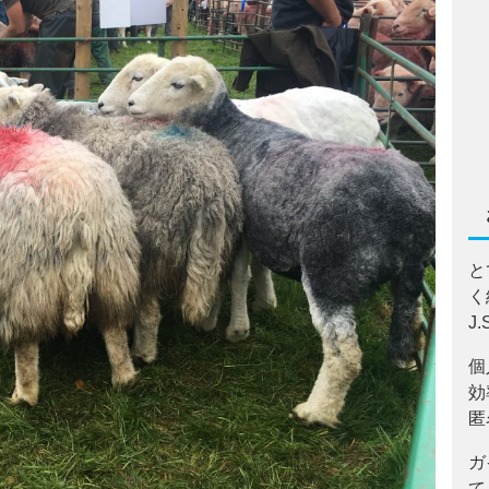
と
く
J
個
効
匿
ガ
て