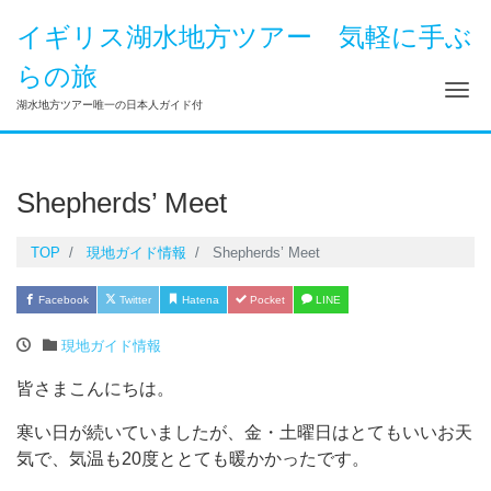
イギリス湖水地方ツアー 気軽に手ぶ
らの旅
Me
湖水地方ツアー唯一の日本人ガイド付
Shepherds’ Meet
TOP
現地ガイド情報
Shepherds’ Meet
Facebook
Twitter
Hatena
Pocket
LINE
現地ガイド情報
皆さまこんにちは。
寒い日が続いていましたが、金・土曜日はとてもいいお天
気で、気温も20度ととても暖かかったです。