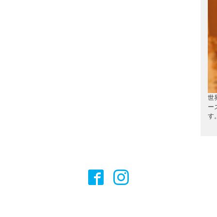
世
ー
す