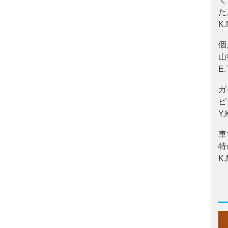
た
K
個
山
E
ガ
ピ
Y
車
特
K