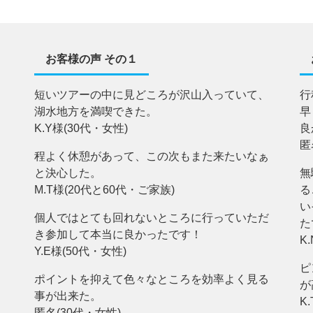
お客様の声 その１
短いツアーの中に見どころが沢山入っていて、
行
湖水地方を満喫できた。
早
K.Y様(30代・女性)
良
匿
程よく休憩があって、この次もまた来たいなぁ
と決心した。
無
M.T様(20代と60代・ご家族)
る
い
個人ではとても回れないところに行っていただ
た
き参加して本当に良かったです！
K
Y.E様(50代・女性)
ピ
ポイントを抑えて色々なところを効率よく見る
が
事が出来た。
K.
匿名(30代・女性)