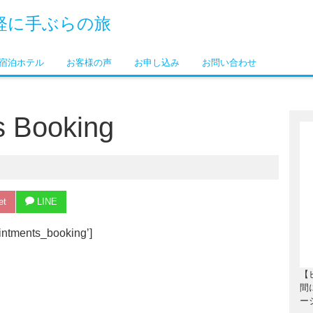
軽に手ぶらの旅
宿泊ホテル
お客様の声
お申し込み
お問い合わせ
s Booking
et
LINE
intments_booking’]
【
間
ー