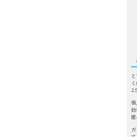
と
く
J
個
効
匿
ガ
て